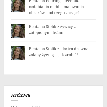
Beata
na
Pouring – technika
ozdabiania mebli i malowania
obrazów – od czego zacząć?
Beata
na
Stolik z żywicy z
zatopionymi liśćmi
Beata
na
Stolik z plastra drewna
zalany żywicą – jak zrobić?
Archiwa