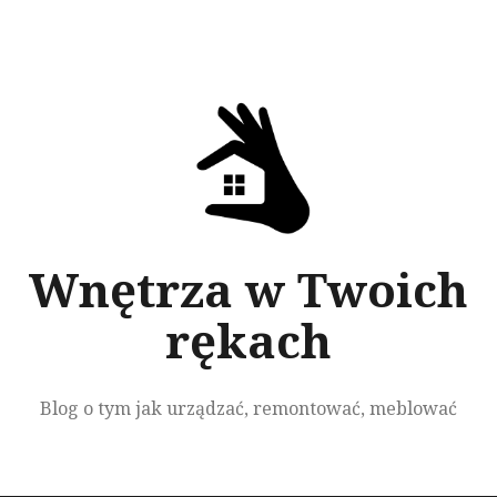
Przeskocz
do
treści
Wnętrza w Twoich
rękach
Blog o tym jak urządzać, remontować, meblować