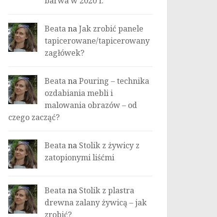
barwa w 2020 r.
Beata
na
Jak zrobić panele
tapicerowane/tapicerowany
zagłówek?
Beata
na
Pouring – technika
ozdabiania mebli i
malowania obrazów – od
czego zacząć?
Beata
na
Stolik z żywicy z
zatopionymi liśćmi
Beata
na
Stolik z plastra
drewna zalany żywicą – jak
zrobić?