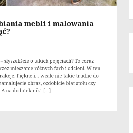
abiania mebli i malowania
ąć?
– słyszeliście o takich pojęciach? To coraz
ez mieszanie różnych farb i odcieni. W ten
akcje. Piękne i… wcale nie takie trudne do
amalujecie obraz, ozdobicie blat stołu czy
 A na dodatek nikt […]