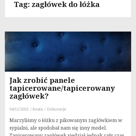
Tag:
zagłówek do łóżka
Jak zrobić panele
tapicerowane/tapicerowany
zagłówek?
04/11/2021
Beata
Dekoracje
Marzyliśmy o łóżku z pikowanym zagłówkiem w
sypialni, ale spodobał nam się inny model.
Tapicerowany zagłówek siedział jednak cały czas