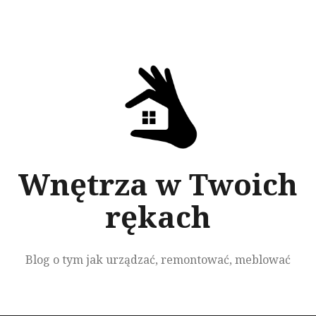
Przeskocz
do
treści
Wnętrza w Twoich
rękach
Blog o tym jak urządzać, remontować, meblować