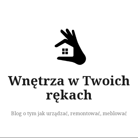
Przeskocz
do
treści
Wnętrza w Twoich
rękach
Blog o tym jak urządzać, remontować, meblować