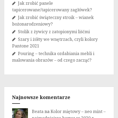
Jak zrobić panele
tapicerowane/tapicerowany zagłówek?
Jak zrobić świąteczny stroik – wianek
bożonarodzeniowy?
Stolik z żywicy z zatopionymi liśćmi
Szary i żółty we wnętrzach, czyli kolory
Pantone 2021
Pouring – technika ozdabiania mebli i
malowania obrazów – od czego zacząć?
Najnowsze komentarze
Beata
na
Kolor miętowy – neo mint –
najmodniejsza barwa w 2020 r.